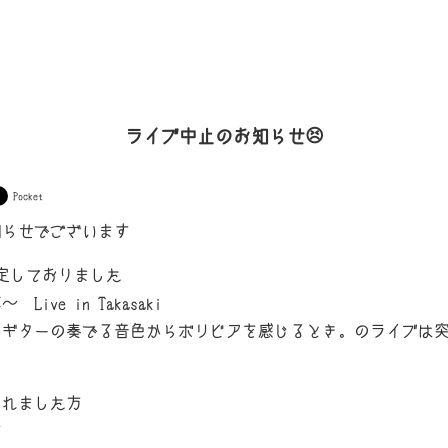
ライブ中止のお知らせ😣
Pocket
知らせでございます
予定しておりました
 Live in Takasaki
、ギターの奏でる音色からボリビアを感じるとき。のライブは
まれました方
方