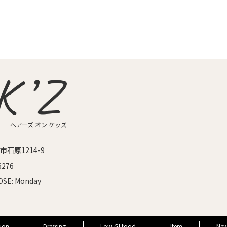
ヘアーズ オン ケッズ
石原1214-9
6276
OSE:
Monday
ion
Dressing
Low GI food
Item
Ne