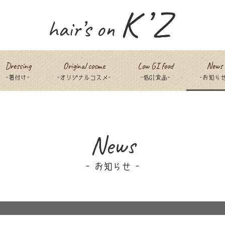
Dressing
Original cosme
Low GI food
News
-着付け-
-オリジナルコスメ-
-低GI食品-
-お知らせ
News
お知らせ