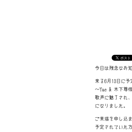
今日は残念なお
来る6月13日に
～Yae & 木下尊惇～
歌声に魅了され
になりました。
ご来場を申し込
予定されていた