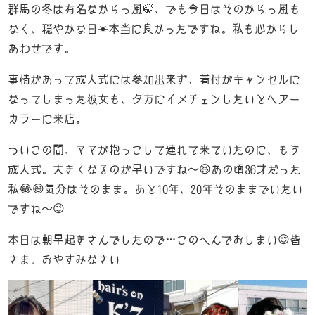
群馬の冬は有名なからっ風🍃、でも今日はそのからっ風も
News
なく、穏やかな日☀️本当に良かったですね。私も心からし
-お知らせ-
あわせです。
K’Z diary
-店長日記-
事情があって成人式には参加出来ず、着付がキャンセルに
なってしまった彼女も、夕方にイメチェンしたいとヘアー
Access
カラーに来店。
-店舗案内-
ついこの間、ママが抱っこして連れて来ていたのに、もう
成人式。大きくなるのが早いですね～😆あの頃36才だった
私😂😄気分はそのまま。あと10年、20年そのままでいたい
ですね～😉
本日は朝早起きさんでしたので…このへんでおしまい😌皆
さま。おやすみなさい