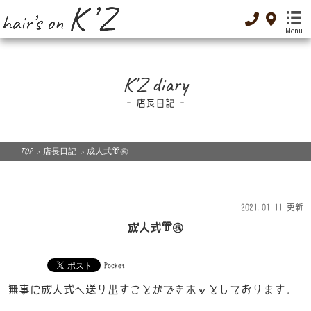
Menu
TOP
K'Z diary
-トップ-
店長日記
Menu
-メニュー-
TOP
>
店長日記
>
成人式👘㊗️
Special Menu
-癒し-
Dressing
2021.01.11 更新
-着付け-
成人式👘㊗️
Original cosme
-オリジナルコスメ-
Pocket
Low GI food
無事に成人式へ送り出すことができホッとしております。
-低GI食品-