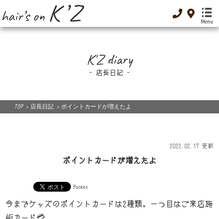
Menu
K'Z diary
TOP
-トップ-
店長日記
Menu
-メニュー-
TOP
>
店長日記
>
ポイントカードが増えたよ
Special Menu
-癒し-
Dressing
2022.02.17 更新
-着付け-
ポイントカードが増えたよ
Original cosme
-オリジナルコスメ-
Pocket
Low GI food
今までケッズのポイントカードは2種類。一つ目はご来店施
-低GI食品-
術カード💳