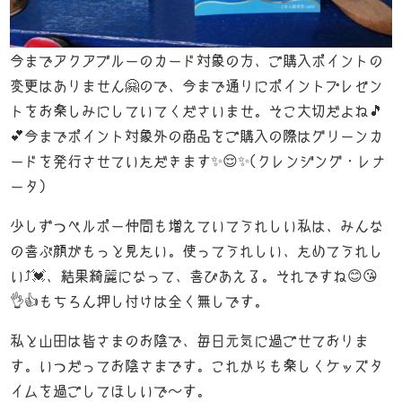
今までアクアブルーのカード対象の方、ご購入ポイントの
変更はありません🤗ので、今まで通りにポイントプレゼン
トをお楽しみにしていてくださいませ。そこ大切だよね🎵
💕今までポイント対象外の商品をご購入の際はグリーンカ
ードを発行させていただきます✨😌✨(クレンジング・レナ
ータ)
少しずつベルポー仲間も増えていてうれしい私は、みんな
の喜ぶ顔がもっと見たい。使ってうれしい、ためてうれし
い⤴️💓、結果綺麗になって、喜びあえる。それですね😊😘
👌👍もちろん押し付けは全く無しです。
私と山田は皆さまのお陰で、毎日元気に過ごせておりま
す。いつだってお陰さまです。これからも楽しくケッズタ
イムを過ごしてほしいで～す。