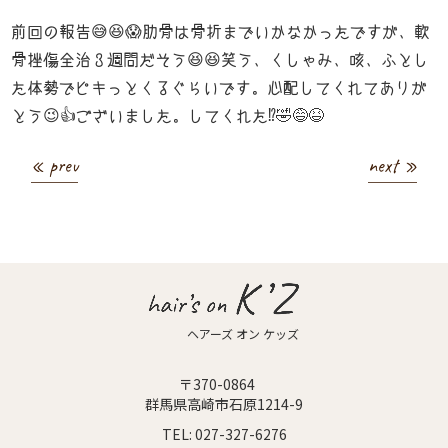
前回の報告😅😆😱肋骨は骨折までいかなかったですが、軟
骨挫傷全治３週間だそう😆😆笑う、くしゃみ、咳、ふとし
た体勢でピキっとくるぐらいです。心配してくれてありが
とう😉👍ございました。してくれた⁉️🤣😅😆
« prev
next »
ヘアーズ オン ケッズ
〒370-0864
群馬県高崎市石原1214-9
TEL:
027-327-6276