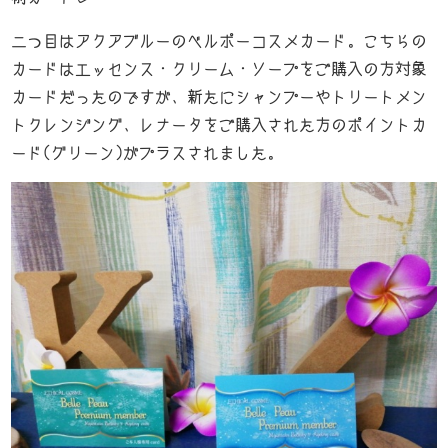
News
二つ目はアクアブルーのベルポーコスメカード。こちらの
-お知らせ-
カードはエッセンス・クリーム・ソープをご購入の方対象
K’Z diary
カードだったのですが、新たにシャンプーやトリートメン
-店長日記-
トクレンジング、レナータをご購入された方のポイントカ
Access
ード(グリーン)がプラスされました。
-店舗案内-