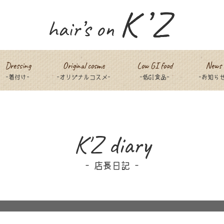
Dressing
Original cosme
Low GI food
News
-着付け-
-オリジナルコスメ-
-低GI食品-
-お知らせ
K'Z diary
店長日記