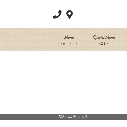
Menu
Special Menu
-メニュー-
-癒し-
TOP
>
2021年
>
12月