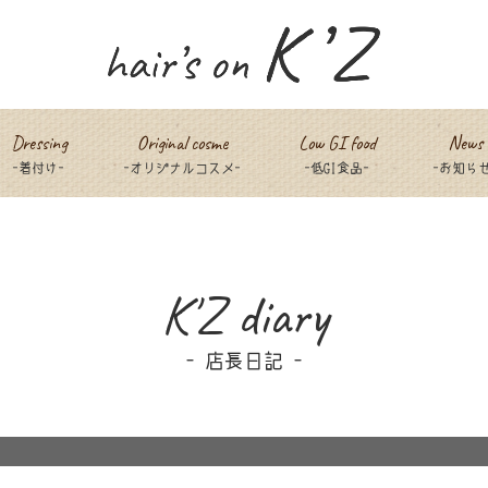
Dressing
Original cosme
Low GI food
News
-着付け-
-オリジナルコスメ-
-低GI食品-
-お知らせ
K'Z diary
店長日記