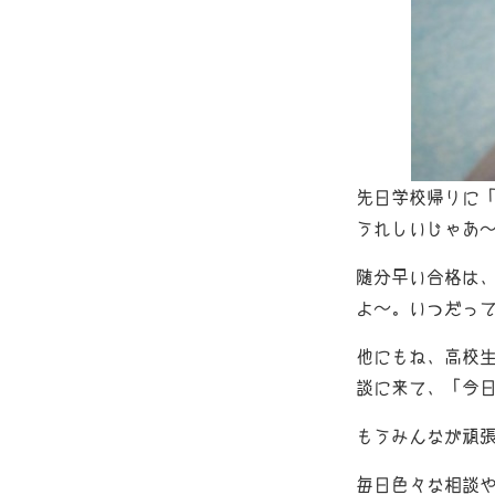
先日学校帰りに「
うれしいじゃあ～
随分早い合格は、
よ～。いつだっ
他にもね、高校生
談に来て、「今
もうみんなが頑張
毎日色々な相談や