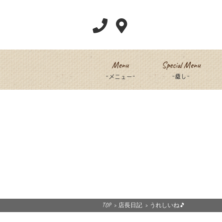
Menu
Special Menu
-メニュー-
-癒し-
TOP
>
店長日記
>
うれしいね🎵