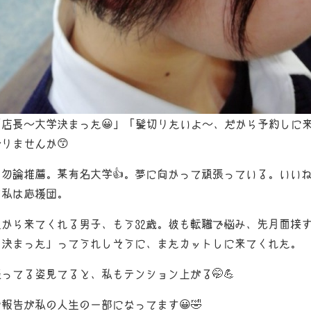
店長～大学決まった😀」「髪切りたいよ～、だから予約しに
りませんか😙
勿論推薦。某有名大学👍。夢に向かって頑張っている。いい
て私は応援団。
から来てくれる男子、もう32歳。彼も転職で悩み、先月面接
日決まった」ってうれしそうに、またカットしに来てくれた。
ってる姿見てると、私もテンション上がる🤭💪
報告が私の人生の一部になってます😀🤣