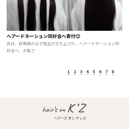
News
-お知らせ-
K’Z diary
-店長日記-
ヘアードネーション同好会へ寄付😊
Access
先日、群馬県の女子高生が立ち上げた、ヘアードネーション同
-店舗案内-
好会へ、お客さ…
1
2
3
4
5
6
7
8
ヘアーズ オン ケッズ