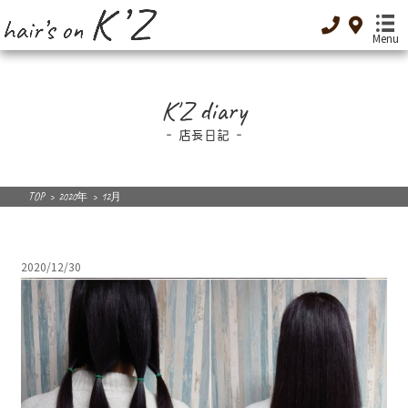
Menu
TOP
K'Z diary
-トップ-
店長日記
Menu
-メニュー-
Special Menu
TOP
>
2020年
>
12月
-癒し-
Dressing
2020/12/30
-着付け-
Original cosme
-オリジナルコスメ-
Low GI food
-低GI食品-