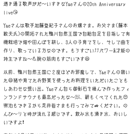
透き通る歌声がだ～いすきなYaeさんの20th Anniversary
News
live😘
-お知らせ-
Yaeさんは歌手加藤登紀子さんのお嬢さま。お父さま(藤本
K’Z diary
敏夫氏)の開拓された鴨川自然王国で自給自足を目指して有
-店長日記-
機栽培で畑や田んぼを耕し、3人の子育てをし、そして曲を
Access
作り、歌っている方なのです。もうすごい⤴️⤴️パワー&才能の
-店舗案内-
持主ですね～💪腕の筋肉もすごいです😆
以前、鴨川自然王国に２度ほどお邪魔して、Yaeさんの捌い
た😄猪や育てたお野菜を使ったお料理をいただいたことも
しあわせな想い出。Yaeさん自ら御影石を積んで作ったフィ
ンランドサウナも最高だったな～🧖、薪もくべてくれた😍
宿泊もできるから是非皆さまも行ってみて🚙ください。の
んび～りと時が流れる感じです。飲み水も湧き水、おいし
いですよ❗