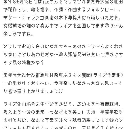
来年の6月13日にはYaeさんとそしてこれまた丹沢麓の棚田
で稲作をし、絵を描き、作詞・作曲するフォルクローレ、
ギター・チャランゴ奏者の木下尊惇氏にお越しいただき、
有機栽培の畑のど真ん中でライブを企画してます😘う～ん
楽しみですね。
どうしてお知り合いになれちゃったのか…う～んよくわか
らないけどしあわせだな～😄人類皆兄弟みたいに声かけち
ゃう私の特権かな？
来年はぜひぜひ群馬県甘楽町ふるさと農園(ライブ予定地)
にお出かけくださ～い。今年楽しめなかった分も思いっき
り皆で盛り上がりましょう⤴️⤴️
ライブ企画名考え中…どうかな？、広めよう…有機栽培、
考えよう…食の未来 つなげよう美しい大地 半農半歌手
の唄と共に。なんて言葉を並べて試行錯誤してます😊パン
フレットも作らなくっちゃだものね。アドバイスくださ～