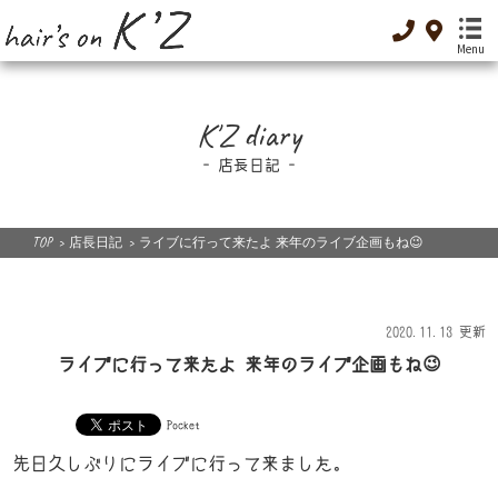
Menu
K'Z diary
TOP
-トップ-
店長日記
Menu
-メニュー-
TOP
>
店長日記
>
ライブに行って来たよ 来年のライブ企画もね😉
Special Menu
-癒し-
2020.11.13 更新
Dressing
-着付け-
ライブに行って来たよ 来年のライブ企画もね😉
Original cosme
Pocket
-オリジナルコスメ-
先日久しぶりにライブに行って来ました。
Low GI food
-低GI食品-