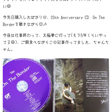
い😄
今先日購入したばかりの、20th Anniversary CD On The
Borderを聴きながら😌🎶
今夜は仕事終わって、太極拳に行って(もう5年くらいやっ
てる😄)、ご飯食べながらこの記事作ってました、ちゃんち
ゃん。