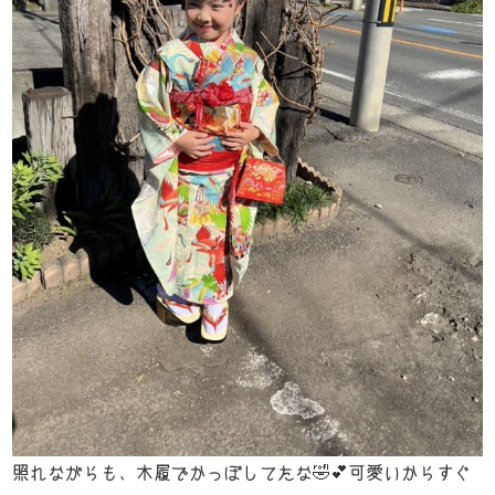
照れながらも、木履でかっぽしてたな🤣💕可愛いからすぐ