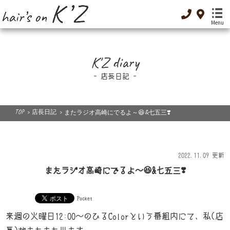
Menu
K'Z diary
TOP
店長日記
-トップ-
Menu
TOP
>
店長日記
>
またラジオ高崎にでるよ～😆&七五三❣️
-メニュー-
Special Menu
-癒し-
2022.11.09 更新
Dressing
またラジオ高崎にでるよ～😆&七五三❣️
-着付け-
Original cosme
Pocket
-オリジナルコスメ-
来週の火曜日12:00～のひるColorという番組内にて、私(店