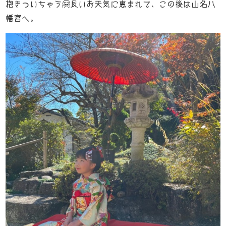
抱きついちゃう🤗良いお天気に恵まれて、この後は山名八
幡宮へ。