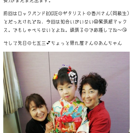
Low GI food
長)がまたまた出ます。
-低GI食品-
前回はロックバンドROGUEのギタリストの香川さん(同級生)
News
とだったけれどね、今回は知合いがいない😱緊張感マック
-お知らせ-
ス。でもしゃべらないとよね。頑張るので応援してね～😘
K’Z diary
そして先日の七五三💕ちょっと照れ屋さんのあんちゃん
-店長日記-
Access
-店舗案内-