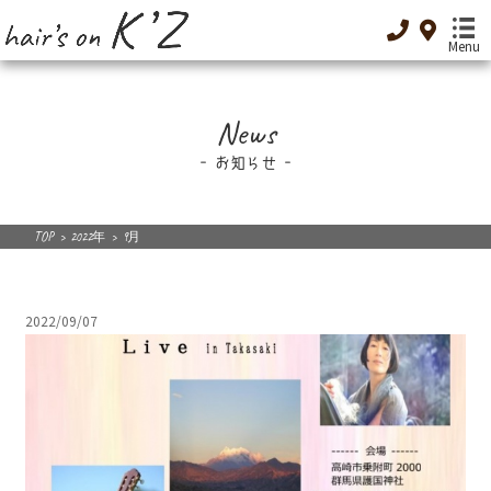
Menu
TOP
News
-トップ-
お知らせ
Menu
-メニュー-
Special Menu
TOP
>
2022年
>
9月
-癒し-
Dressing
2022/09/07
-着付け-
Original cosme
-オリジナルコスメ-
Low GI food
-低GI食品-