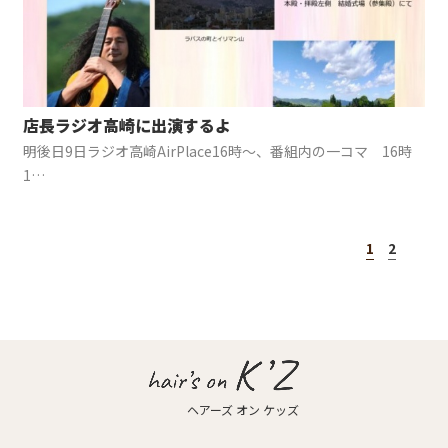
News
-お知らせ-
K’Z diary
-店長日記-
店長ラジオ高崎に出演するよ
Access
明後日9日ラジオ高崎AirPlace16時～、番組内の一コマ 16時
-店舗案内-
1…
1
2
ヘアーズ オン ケッズ