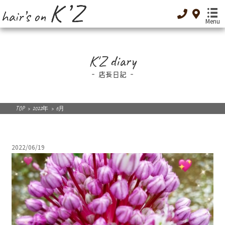
Menu
TOP
K'Z diary
-トップ-
店長日記
Menu
-メニュー-
Special Menu
TOP
>
2022年
>
6月
-癒し-
Dressing
2022/06/19
-着付け-
Original cosme
-オリジナルコスメ-
Low GI food
-低GI食品-