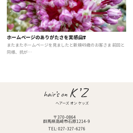
News
-お知らせ-
K’Z diary
-店長日記-
ホームページのありがたさを実感🤗❣️
Access
またまたホームページを見ましたと新規49歳のお客さま 前回と
-店舗案内-
同様、抗が…
ヘアーズ オン ケッズ
〒370-0864
群馬県高崎市石原1214-9
TEL:
027-327-6276