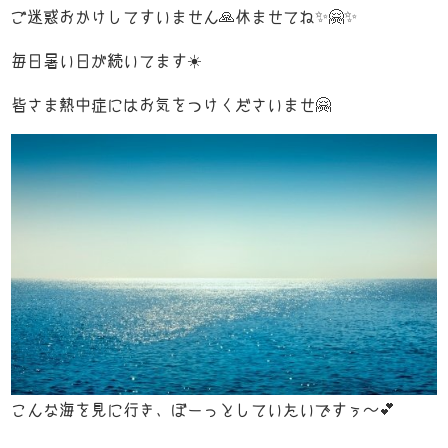
ご迷惑おかけしてすいません🙏休ませてね✨🤗✨
News
-お知らせ-
毎日暑い日が続いてます☀️
K’Z diary
-店長日記-
皆さま熱中症にはお気をつけくださいませ🤗
Access
-店舗案内-
こんな海を見に行き、ぼーっとしていたいですぅ～💕