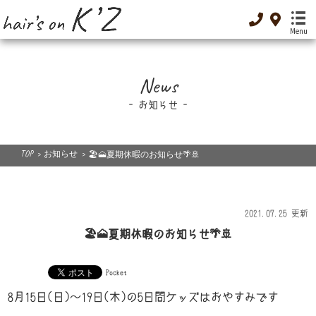
Menu
TOP
News
-トップ-
お知らせ
Menu
-メニュー-
TOP
>
お知らせ
>
🏖️🗻夏期休暇のお知らせ🌴🚢
Special Menu
-癒し-
Dressing
2021.07.25 更新
-着付け-
🏖️🗻夏期休暇のお知らせ🌴🚢
Original cosme
-オリジナルコスメ-
Pocket
Low GI food
8月15日(日)～19日(木)の5日間ケッズはおやすみです
-低GI食品-