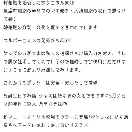
幹細胞を培養したボタニカル成分
News
皮膚幹細胞の寿命をのばす働き・必須細胞の老化を遅らせ
-お知らせ-
る働き
K’Z diary
幹細胞の分裂・分化を促すと言われています
-店長日記-
ベルポーコスメは発売から約5年
Access
-店舗案内-
ケッズのお客さまは私への信頼からご購入いただき、そし
て肌が証明してくれているので継続してご使用いただけて
いることに心より感謝しております。
これからもポリシーは安全・安心そして信頼
お誕生日のお話 ケッズは皆さまの支えでもうすぐ5月31日
で30年目に突入 パチパチ👏🎂
新メニューオキシ不使用のカラーも登場!脱色しないから頭
皮やヘアーをいたわりたい方にオススメ