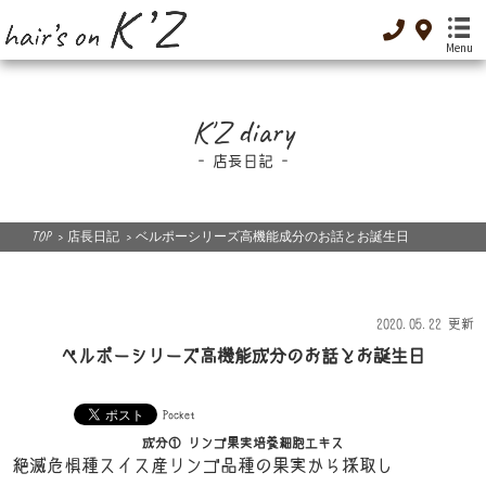
Menu
TOP
K'Z diary
-トップ-
店長日記
Menu
-メニュー-
TOP
>
店長日記
>
ベルポーシリーズ高機能成分のお話とお誕生日
Special Menu
-癒し-
Dressing
2020.05.22 更新
-着付け-
ベルポーシリーズ高機能成分のお話とお誕生日
Original cosme
-オリジナルコスメ-
Pocket
Low GI food
成分① リンゴ果実培養細胞エキス
絶滅危惧種スイス産リンゴ品種の果実から採取し
-低GI食品-