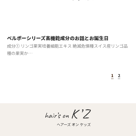
News
-お知らせ-
K’Z diary
-店長日記-
ベルポーシリーズ高機能成分のお話とお誕生日
Access
成分① リンゴ果実培養細胞エキス 絶滅危惧種スイス産リンゴ品
-店舗案内-
種の果実か…
1
2
ヘアーズ オン ケッズ