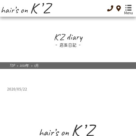
Menu
TOP
K'Z diary
-トップ-
店長日記
Menu
-メニュー-
Special Menu
TOP
>
2020年
>
5月
-癒し-
Dressing
2020/05/22
-着付け-
Original cosme
-オリジナルコスメ-
Low GI food
-低GI食品-