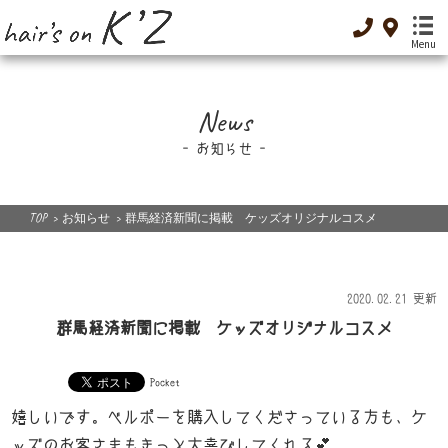
Menu
TOP
News
-トップ-
お知らせ
Menu
-メニュー-
Special Menu
TOP
>
お知らせ
>
群馬経済新聞に掲載 ケッズオリジナルコスメ
-癒し-
Dressing
2020.02.21 更新
-着付け-
群馬経済新聞に掲載 ケッズオリジナルコスメ
Original cosme
-オリジナルコスメ-
Pocket
Low GI food
嬉しいです。ベルポーを購入してくださっている方も、ケ
-低GI食品-
ッズのお客さまもきっと大喜びしてくれる💕