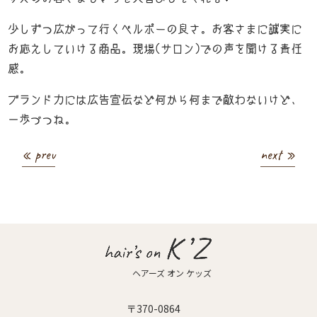
News
-お知らせ-
少しずつ広がって行くベルポーの良さ。お客さまに誠実に
お応えしていける商品。現場(サロン)での声を聞ける責任
K’Z diary
感。
-店長日記-
Access
ブランド力には広告宣伝など何から何まで敵わないけど、
-店舗案内-
一歩づつね。
« prev
next »
ヘアーズ オン ケッズ
〒370-0864